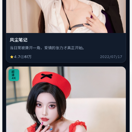
风尘笔记
当日常被撕开一角，爱情的张力才真正开始。
4.7
81万
2022/07/17
8
超
清
4K