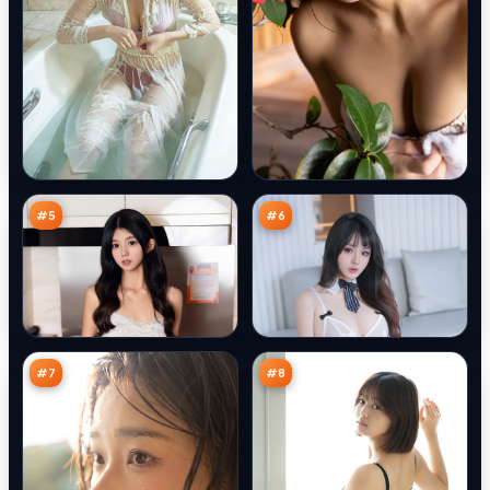
千
旧
面
街
引
审
93
93
擎
判
万
万
#
5
#
6
边
无
境
声
法
旁
91
91
则
观
万
万
者
#
7
#
8