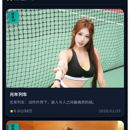
0
超
清
4K
光年列车
光年列车：动作外壳下，是人与人之间最难拆的结。
5.0
35万
2020/01/23
7
超
清