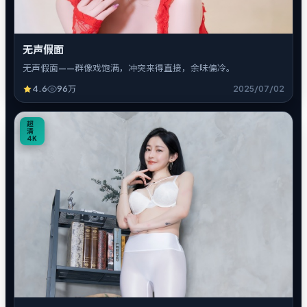
无声假面
无声假面——群像戏饱满，冲突来得直接，余味偏冷。
4.6
96万
2025/07/02
5
超
清
4K