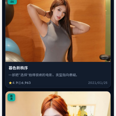
4K
暮色新秩序
一部把“选择”拍得很疼的电影，类型指向悬疑。
4.9
6,963
2021/01/25
4
高
清