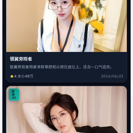
银翼旁观者
银翼旁观者用紧凑叙事把观众摁在座位上，适合一口气追完。
4.8
48万
2016/06/23
1
超
清
4K