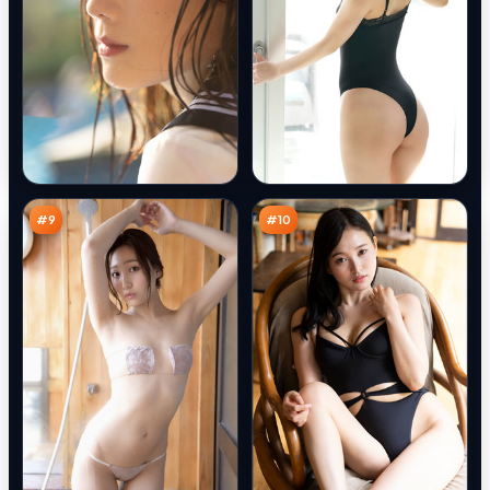
深
灰
空
塔
回
边
89
88
廊
界
万
万
#
9
#
10