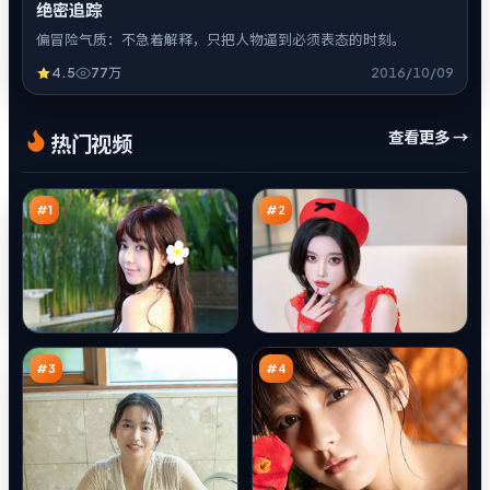
绝密追踪
偏冒险气质：不急着解释，只把人物逼到必须表态的时刻。
4.5
77万
2016/10/09
边
无
查看更多 →
热门视频
城
声
归
假
97
96
零
面
万
万
点
#
1
#
2
第
风
七
尘
交
逃
96
95
锋
生
万
万
#
3
#
4