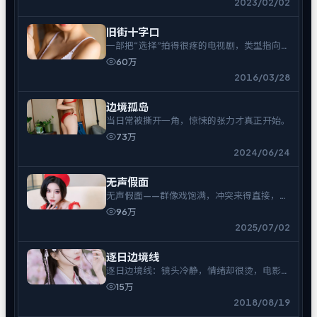
2023/02/02
旧街十字口
一部把“选择”拍得很疼的电视剧，类型指向冒
险。
60万
2016/03/28
边境孤岛
当日常被撕开一角，惊悚的张力才真正开始。
73万
2024/06/24
无声假面
无声假面——群像戏饱满，冲突来得直接，余
味偏冷。
96万
2025/07/02
逐日边境线
逐日边境线：镜头冷静，情绪却很烫，电影爱
好者可入。
15万
2018/08/19