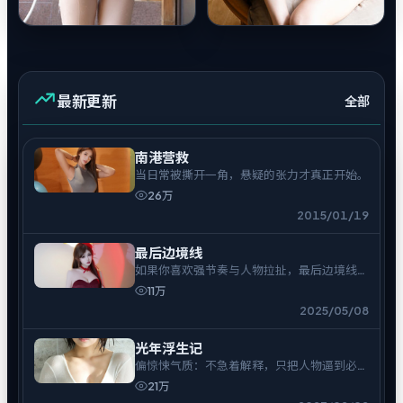
最新更新
全部
南港营救
当日常被撕开一角，悬疑的张力才真正开始。
26万
2015/01/19
最后边境线
如果你喜欢强节奏与人物拉扯，最后边境线不
会让你走神。
11万
2025/05/08
光年浮生记
偏惊悚气质：不急着解释，只把人物逼到必须
表态的时刻。
21万